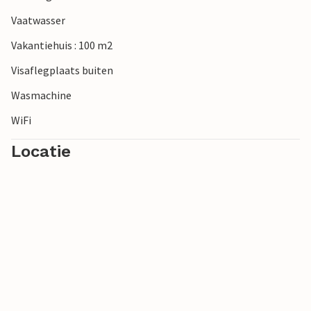
Geniet van je vakantie in dit vakantiehuis met een prachtig
Vaatwasser
uitzicht.
Vakantiehuis : 100 m2
Visaflegplaats buiten
Wasmachine
WiFi
Locatie