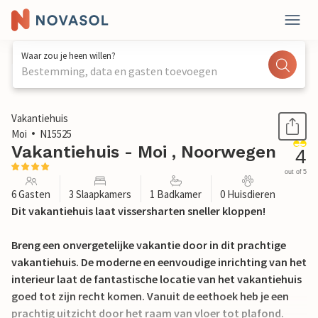
Waar zou je heen willen?
Bestemming, data en gasten toevoegen
1 / 28
Vakantiehuis
Moi
N15525
Vakantiehuis - Moi , Noorwegen
4
out of 5
6 Gasten
3 Slaapkamers
1 Badkamer
0 Huisdieren
Dit vakantiehuis laat vissersharten sneller kloppen!
Breng een onvergetelijke vakantie door in dit prachtige
vakantiehuis. De moderne en eenvoudige inrichting van het
interieur laat de fantastische locatie van het vakantiehuis
goed tot zijn recht komen. Vanuit de eethoek heb je een
prachtig uitzicht door het raam van vloer tot plafond.