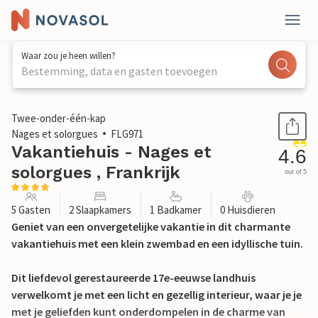
Waar zou je heen willen?
Bestemming, data en gasten toevoegen
1 / 31
Twee-onder-één-kap
Nages et solorgues
FLG971
Vakantiehuis - Nages et
4.6
solorgues , Frankrijk
out of 5
5 Gasten
2 Slaapkamers
1 Badkamer
0 Huisdieren
Geniet van een onvergetelijke vakantie in dit charmante
vakantiehuis met een klein zwembad en een idyllische tuin.
Dit liefdevol gerestaureerde 17e-eeuwse landhuis
verwelkomt je met een licht en gezellig interieur, waar je je
met je geliefden kunt onderdompelen in de charme van