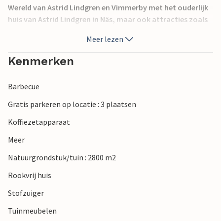
Wereld van Astrid Lindgren en Vimmerby met het ouderlijk
huis van Astrid Lindgren in Näs, maar ook attracties zoals
Glasriket, het historische Kalmar en het zomerstadje
Meer lezen
Västervik. Neem de brug naar Öland om de dierentuin van
Öland te bezoeken of bezoek een van de beroemde
Kenmerken
archeologische vindplaatsen. Hier verblijft u in een mooi
huis op een ruim perceel, en er zijn nog enkele andere
Barbecue
vakantiehuizen in de buurt.
Gratis parkeren op locatie : 3 plaatsen
Koffiezetapparaat
Meer
Natuurgrondstuk/tuin : 2800 m2
Rookvrij huis
Stofzuiger
Tuinmeubelen