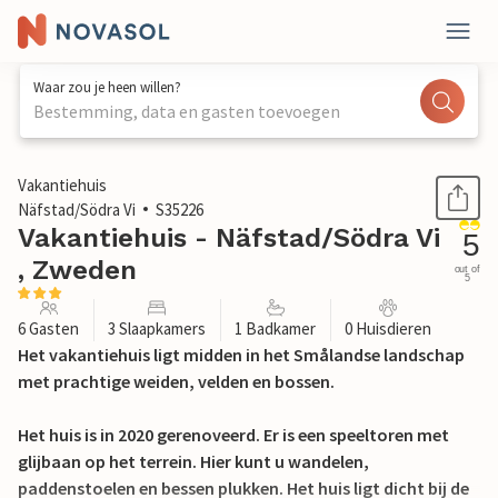
Waar zou je heen willen?
Bestemming, data en gasten toevoegen
1 / 17
Vakantiehuis
Näfstad/Södra Vi
S35226
Vakantiehuis - Näfstad/Södra Vi
5
, Zweden
out of
5
6 Gasten
3 Slaapkamers
1 Badkamer
0 Huisdieren
Het vakantiehuis ligt midden in het Smålandse landschap
met prachtige weiden, velden en bossen.
Het huis is in 2020 gerenoveerd. Er is een speeltoren met
glijbaan op het terrein. Hier kunt u wandelen,
paddenstoelen en bessen plukken. Het huis ligt dicht bij de