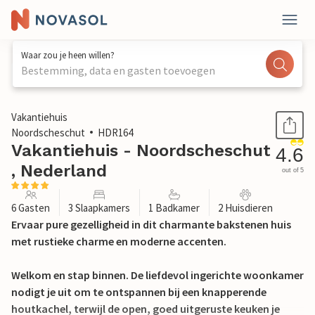
Waar zou je heen willen?
Bestemming, data en gasten toevoegen
1 / 23
Vakantiehuis
Noordscheschut
HDR164
Vakantiehuis - Noordscheschut
4.6
, Nederland
out of 5
6 Gasten
3 Slaapkamers
1 Badkamer
2 Huisdieren
Ervaar pure gezelligheid in dit charmante bakstenen huis
met rustieke charme en moderne accenten.
Welkom en stap binnen. De liefdevol ingerichte woonkamer
nodigt je uit om te ontspannen bij een knapperende
houtkachel, terwijl de open, goed uitgeruste keuken je