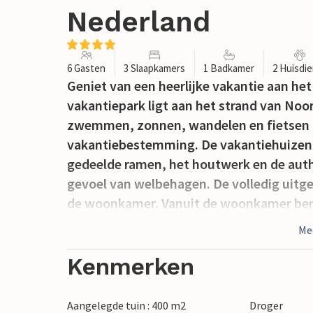
Nederland
6 Gasten
3 Slaapkamers
1 Badkamer
2 Huisdi
Geniet van een heerlijke vakantie aan het
vakantiepark ligt aan het strand van Noord
zwemmen, zonnen, wandelen en fietsen ho
vakantiebestemming. De vakantiehuizen zi
gedeelde ramen, het houtwerk en de auth
gevoel van welbehagen. De volledig uitg
de woonkamer. Vanuit de woonkamer berei
vakantiehuis omsluit. Elk vakantiehuis he
Me
U kunt tijdens uw verblijf veel doen. Er 
Kenmerken
vakantiepark. Blijft u langer dan een we
(kosten per week). Bij de receptie kunt u 
Aangelegde tuin : 400 m2
Droger