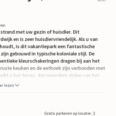
out of 5
eren
 strand met uw gezin of huisdier. Dit
wijk en is zeer huisdiervriendelijk. Als u van
udt, is dit vakantiepark een fantastische
jn gebouwd in typische koloniale stijl. De
entieke kleurschakeringen dragen bij aan het
eruste keuken en de eethoek zijn verbonden met
kt u het terras, dat meerdere zijden van het
eft een eigen tuin.
er lezen
is ook een speeltuin voor uw kinderen op het
ek? Dan krijgt u elke week nieuw beddengoed
vers brood bestellen, dit wordt dan direct bij de
Gratis parkeren op locatie : 2