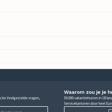
Waarom zou je je h
sectie Veelgestelde vragen,
50.000 vakantiehuizen in 18 la
Servicekantoren door heel Eu