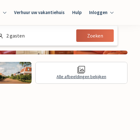
n
Verhuur uw vakantiehuis
Hulp
Inloggen
Inloggen
2 gasten
Zoeken
Gast
Huiseigenaar
Alle afbeeldingen bekijken