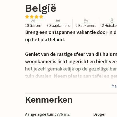
België
10 Gasten
3 Slaapkamers
2 Badkamers
2 Huisdi
Breng een ontspannen vakantie door in di
op het platteland.
Geniet van de rustige sfeer van dit huis 
woonkamer is licht ingericht en biedt ve
het jezelf gemakkelijk op de gezellige ba
tuin dwalen. Neem plaats aan tafel en gen
uitstapjes langs de kust. De aangrenzend
Me
werkruimte om je maaltijden te bereiden
Kenmerken
Stap de ruime tuin in en geniet van de 
tuin biedt volop ruimte om te spelen, te 
Aangelegde tuin : 776 m2
Droger