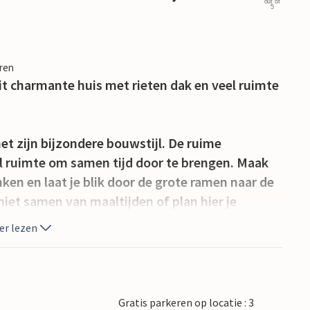
out of
5
eren
t charmante huis met rieten dak en veel ruimte
met zijn bijzondere bouwstijl. De ruime
el ruimte om samen tijd door te brengen. Maak
nken en laat je blik door de grote ramen naar de
iet samen van maaltijden of plan hier je
e keuken is modern uitgerust en biedt veel
er lezen
.
vredige omgeving tussen bomen en heggen. De
lezen of gewoon te ontspannen in de frisse
Gratis parkeren op locatie : 3