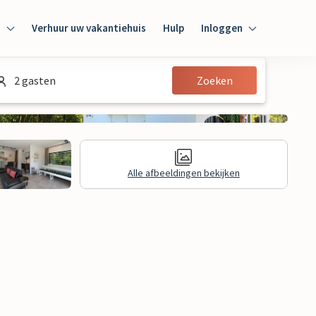
n
Verhuur uw vakantiehuis
Hulp
Inloggen
Inloggen
2 gasten
Zoeken
Gast
Huiseigenaar
Alle afbeeldingen bekijken