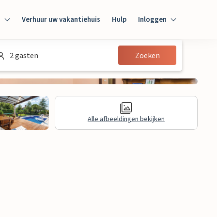
n
Verhuur uw vakantiehuis
Hulp
Inloggen
Inloggen
2 gasten
Zoeken
Gast
Huiseigenaar
Alle afbeeldingen bekijken