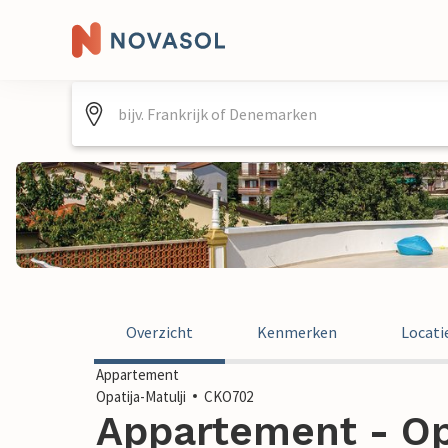
Overzicht
Kenmerken
Locati
Appartement
Opatija-Matulji
CKO702
Appartement - Opa