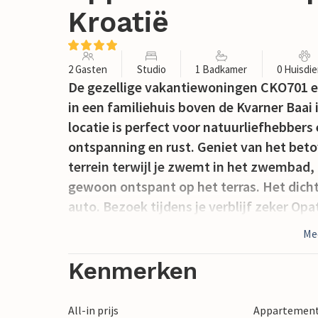
Kroatië
2 Gasten
Studio
1 Badkamer
0 Huisdi
De gezellige vakantiewoningen CKO701 
in een familiehuis boven de Kvarner Baai 
locatie is perfect voor natuurliefhebbers
ontspanning en rust. Geniet van het beto
terrein terwijl je zwemt in het zwembad, 
gewoon ontspant op het terras. Het dichts
auto. Bezoek tijdens je verblijf zeker Opa
omgeving. De stad Matulji, ook bekend als
Me
om zijn klokkenmakerstraditie, die op de
de plaatselijke tavernes kun je plaatselij
Kenmerken
wijn met een specifieke smaak gemaakt va
van een actieve vakantie kunnen zich ver
All-in prijs
Appartement