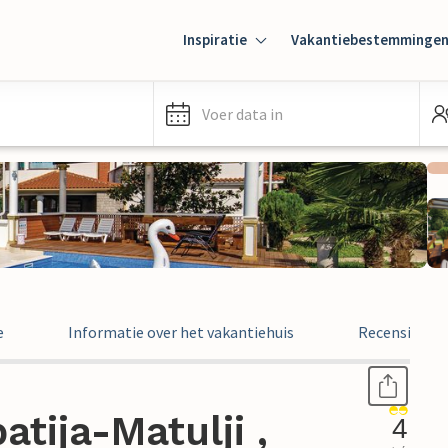
Inspiratie
Vakantiebestemminge
Voer data in
e
Informatie over het vakantiehuis
Recensies
tija-Matulji ,
4