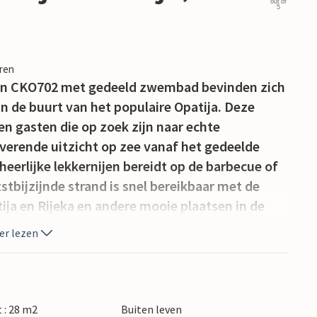
out of
5
eren
en CKO702 met gedeeld zwembad bevinden zich
in de buurt van het populaire Opatija. Deze
 en gasten die op zoek zijn naar echte
verende uitzicht op zee vanaf het gedeelde
heerlijke lekkernijen bereidt op de barbecue of
tbijzijnde strand is snel bereikbaar met de
tija en Rijeka en andere mooie plaatsen in de
 de poort naar de Opatija Riviera, is beroemd
er lezen
 UNESCO-lijst van immaterieel erfgoed staat. In
ke specialiteiten proeven, maar ook jarbola, een
n de plaatselijke druivensoort. Liefhebbers
heugen op talloze fiets- en wandelpaden die
 : 28 m2
Buiten leven