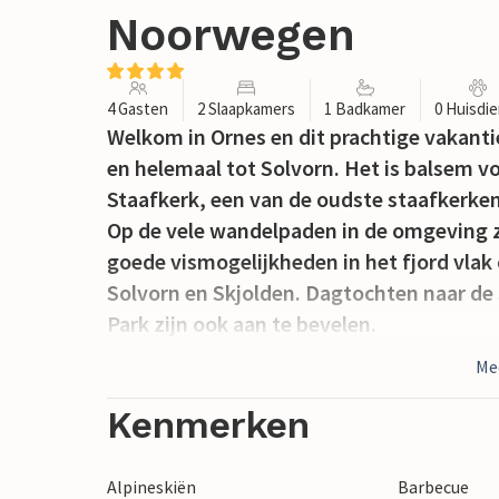
Noorwegen
4 Gasten
2 Slaapkamers
1 Badkamer
0 Huisdi
Welkom in Ornes en dit prachtige vakanti
en helemaal tot Solvorn. Het is balsem vo
Staafkerk, een van de oudste staafker
Op de vele wandelpaden in de omgeving z
goede vismogelijkheden in het fjord vlak 
Solvorn en Skjolden. Dagtochten naar de 
Park zijn ook aan te bevelen.
Me
Kenmerken
Alpineskiën
Barbecue