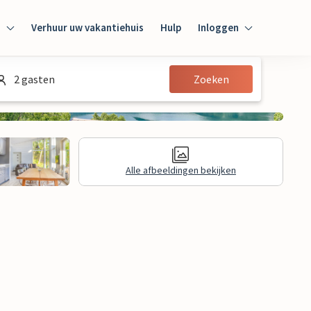
n
Verhuur uw vakantiehuis
Hulp
Inloggen
Inloggen
2 gasten
Zoeken
Gast
Huiseigenaar
Alle afbeeldingen bekijken