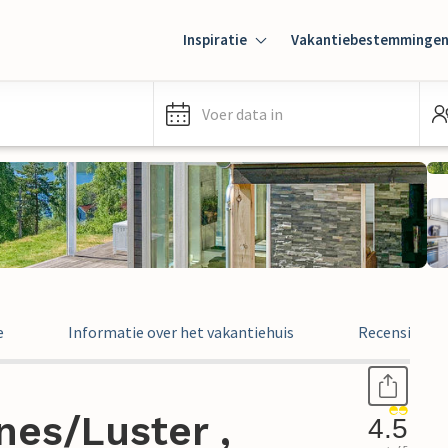
Inspiratie
Vakantiebestemminge
Voer data in
e
Informatie over het vakantiehuis
Recensies
nes/Luster ,
4.5