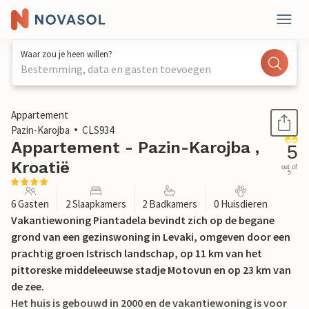
Waar zou je heen willen?
Bestemming, data en gasten toevoegen
1 / 38
Appartement
Pazin-Karojba
CLS934
Appartement - Pazin-Karojba ,
5
Kroatië
out of
5
6 Gasten
2 Slaapkamers
2 Badkamers
0 Huisdieren
Vakantiewoning Piantadela bevindt zich op de begane
grond van een gezinswoning in Levaki, omgeven door een
prachtig groen Istrisch landschap, op 11 km van het
pittoreske middeleeuwse stadje Motovun en op 23 km van
de zee.
Het huis is gebouwd in 2000 en de vakantiewoning is voor