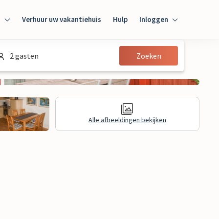
n
Verhuur uw vakantiehuis
Hulp
Inloggen
Inloggen
2 gasten
Zoeken
Gast
Huiseigenaar
Alle afbeeldingen bekijken