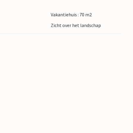
tstochten maken in de Nossentiner / Schwinzer
Vakantiehuis : 70 m2
Zicht over het landschap
m verfrist weer thuis!