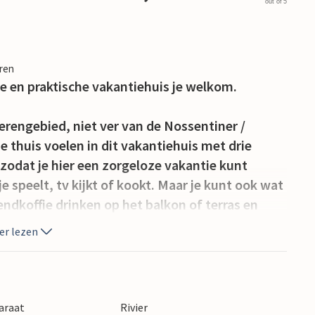
out of 5
eren
ge en praktische vakantiehuis je welkom.
rengebied, niet ver van de Nossentiner /
je thuis voelen in dit vakantiehuis met drie
 zodat je hier een zorgeloze vakantie kunt
 speelt, tv kijkt of kookt. Maar je kunt ook wat
ndkoffie drinken op het balkon of terras en
edag.
er lezen
ek biedt. Je bent niet ver van de Plauer See.
t vissen en zwemmen en rust vinden. Huur een
 verken de wateren van het Mecklenburgse
araat
Rivier