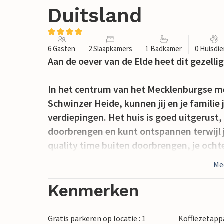
Duitsland
6 Gasten
2 Slaapkamers
1 Badkamer
0 Huisdi
Aan de oever van de Elde heet dit gezelli
In het centrum van het Mecklenburgse me
Schwinzer Heide, kunnen jij en je familie 
verdiepingen. Het huis is goed uitgerust,
doorbrengen en kunt ontspannen terwijl je
quality time buiten doorbrengen, je ochte
plannen maken voor je komende vakanti
Me
Kijk uit naar de mogelijkheden die deze pl
Kenmerken
Hier kun je je vrije tijd doorbrengen me
boot bij de nabijgelegen bootverhuur en
Gratis parkeren op locatie : 1
Koffiezetapp