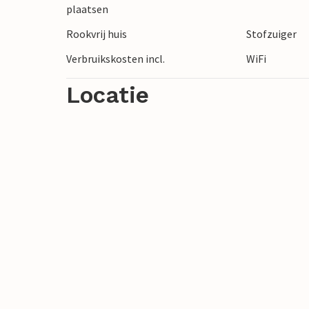
merengebied. Je kunt wandelingen en fie
plaatsen
Heide.
Rookvrij huis
Stofzuiger
Verbruikskosten incl.
WiFi
Doe nieuwe energie op in de natuur en ko
Locatie