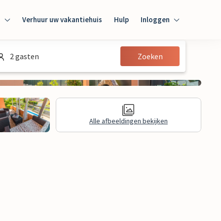
n
Verhuur uw vakantiehuis
Hulp
Inloggen
Inloggen
2 gasten
Zoeken
Gast
Huiseigenaar
Alle afbeeldingen bekijken