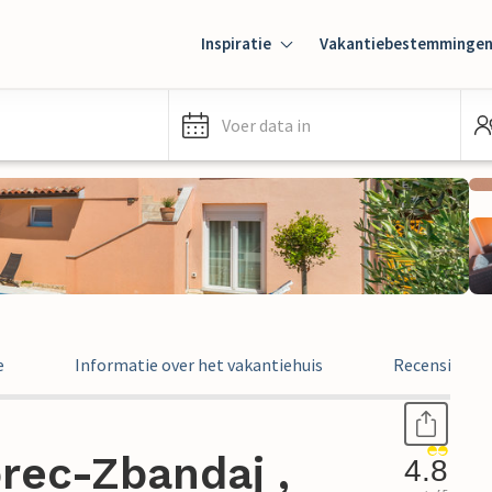
Inspiratie
Vakantiebestemminge
Voer data in
e
Informatie over het vakantiehuis
Recensies
rec-Zbandaj ,
4.8