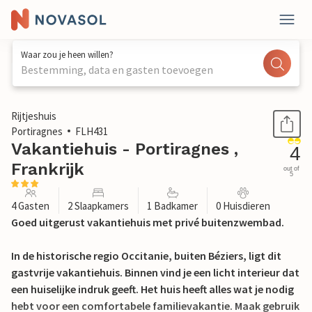
Waar zou je heen willen?
Bestemming, data en gasten toevoegen
1 / 20
Rijtjeshuis
Portiragnes
FLH431
Vakantiehuis - Portiragnes ,
4
Frankrijk
out of
5
4 Gasten
2 Slaapkamers
1 Badkamer
0 Huisdieren
Goed uitgerust vakantiehuis met privé buitenzwembad.
In de historische regio Occitanie, buiten Béziers, ligt dit
gastvrije vakantiehuis. Binnen vind je een licht interieur dat
een huiselijke indruk geeft. Het huis heeft alles wat je nodig
hebt voor een comfortabele familievakantie. Maak gebruik