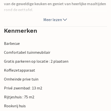
van de geweldige keuken en geniet van heerlijke maaltijden
rond de eettafel.
Meer lezen
Breng ontspannende uren door op het ruime terras met
verschillende zitjes en neem af en toe een duik in je
Kenmerken
zwembad. Sluit de dag af in de stijlvolle loungemeubels.
Barbecue
Een paar minuten rijden brengt je naar de prachtige
badstranden van Portiragne, die je verleiden met fijn zand
Comfortabel tuinmeubilair
en helderblauw water. Je kunt in de buurt ook fietsen huren
Gratis parkeren op locatie : 2 plaatsen
en de omgeving op je eigen tempo verkennen.
Koffiezetapparaat
Verheug je op een ontspannen vakantie en culinaire
Omheinde prive tuin
ervaringen.
Privé zwembad : 13 m2
Rijtjeshuis : 75 m2
Rookvrij huis