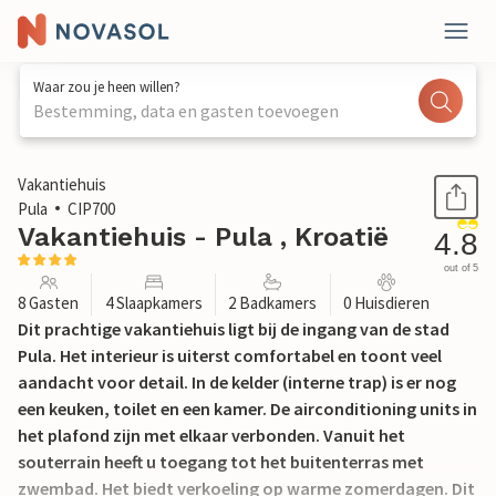
Waar zou je heen willen?
Bestemming, data en gasten toevoegen
1 / 66
Vakantiehuis
Pula
CIP700
Vakantiehuis - Pula , Kroatië
4.8
out of 5
8 Gasten
4 Slaapkamers
2 Badkamers
0 Huisdieren
Dit prachtige vakantiehuis ligt bij de ingang van de stad
Pula. Het interieur is uiterst comfortabel en toont veel
aandacht voor detail. In de kelder (interne trap) is er nog
een keuken, toilet en een kamer. De airconditioning units in
het plafond zijn met elkaar verbonden. Vanuit het
souterrain heeft u toegang tot het buitenterras met
zwembad. Het biedt verkoeling op warme zomerdagen. Dit