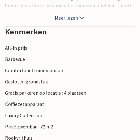
huis is ideaal voor gezinnen met kinderen, met veel ruimte
om te spelen en te ravotten. Bezoek het oude centrum van
Meer lezen
Pula, de talloze monumenten uit de oudheid of wandel
over de Lungomare promenade. Bezoek de Brijuni-archipel,
Kenmerken
die bestaat uit 14 grotere en kleinere eilanden.
All-in prijs
Barbecue
Comfortabel tuinmeubilair
Gesloten grondstuk
Gratis parkeren op locatie : 4 plaatsen
Koffiezetapparaat
Luxury Collection
Privé zwembad : 72 m2
Rookvrij huis