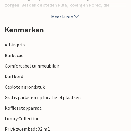
zorgen. Bezoek de steden Pula, Rovinj en Porec, die
entertainment bieden met verschillende
Meer lezen
zomerprogramma's. Verken de prachtige natuurlijke
stranden van deze regio en breng een onvergetelijke
Kenmerken
vakantie door.
All-in prijs
Barbecue
Comfortabel tuinmeubilair
Dartbord
Gesloten grondstuk
Gratis parkeren op locatie : 4 plaatsen
Koffiezetapparaat
Luxury Collection
Privé zwembad : 32 m2