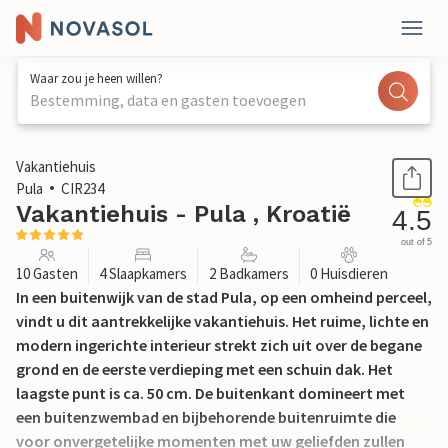
Waar zou je heen willen?
Bestemming, data en gasten toevoegen
1 / 39
Vakantiehuis
Pula
CIR234
Vakantiehuis - Pula , Kroatië
4.5
out of 5
10 Gasten
4 Slaapkamers
2 Badkamers
0 Huisdieren
In een buitenwijk van de stad Pula, op een omheind perceel,
vindt u dit aantrekkelijke vakantiehuis. Het ruime, lichte en
modern ingerichte interieur strekt zich uit over de begane
grond en de eerste verdieping met een schuin dak. Het
laagste punt is ca. 50 cm. De buitenkant domineert met
een buitenzwembad en bijbehorende buitenruimte die
voor onvergetelijke momenten met uw geliefden zullen