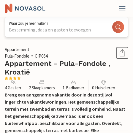
Waar zou je heen willen?
Bestemming, data en gasten toevoegen
1 / 25
Appartement
Pula-Fondole
CIP064
Appartement - Pula-Fondole ,
Kroatië
4 Gasten
2 Slaapkamers
1 Badkamer
0 Huisdieren
Breng een aangename vakantie door in deze stijlvol
ingerichte vakantiewoningen. Het gemeenschappelijke
terrein met zwembad en terras is volledig omheind. Naast
het gemeenschappelijke zwembad is er ook een
buitenwhirlpool beschikbaar voor alle gasten. Overdekt,
gemeenschappelijk terras met barbecue. Elke