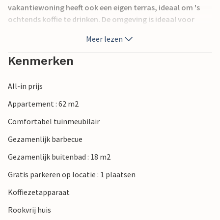
vakantiewoning heeft ook een eigen terras, ideaal om 's
ochtends koffie te drinken. De omgeving is ideaal voor
lange wandelingen en de dichtstbijzijnde stranden zijn te
Meer lezen
vinden in Valbandon. Het stadje Faana en de mooie
promenade langs het water met restaurants en cafés en de
Kenmerken
vertrekhaven voor het Brijuni Nationaal Park zijn ook een
bezoek waard.
All-in prijs
Appartement : 62 m2
Comfortabel tuinmeubilair
Gezamenlijk barbecue
Gezamenlijk buitenbad : 18 m2
Gratis parkeren op locatie : 1 plaatsen
Koffiezetapparaat
Rookvrij huis