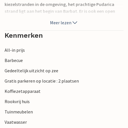
kiezelstranden in de omgeving, het prachtige Pudarica
strand ligt aan het begin van Barbat. Er is ook een open
nachtclub die op elk moment van de dag goed bezocht
Meer lezen
wordt. Een uitstapje naar Lopar en naar de top van
Kamenjak op het eiland is aan te bevelen.
Kenmerken
All-in prijs
Barbecue
Gedeeltelijk uitzicht op zee
Gratis parkeren op locatie : 2 plaatsen
Koffiezetapparaat
Rookvrij huis
Tuinmeubelen
Vaatwasser