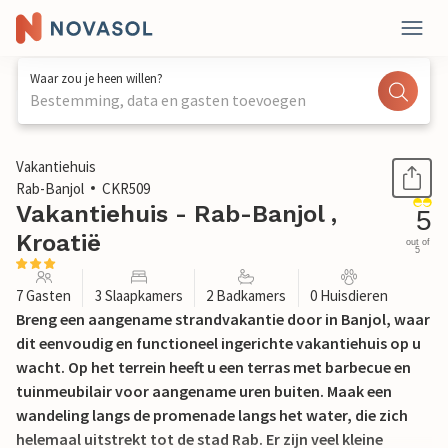
Waar zou je heen willen?
Bestemming, data en gasten toevoegen
1 / 20
Vakantiehuis
Rab-Banjol
CKR509
Vakantiehuis - Rab-Banjol ,
5
Kroatië
out of
5
7 Gasten
3 Slaapkamers
2 Badkamers
0 Huisdieren
Breng een aangename strandvakantie door in Banjol, waar
dit eenvoudig en functioneel ingerichte vakantiehuis op u
wacht. Op het terrein heeft u een terras met barbecue en
tuinmeubilair voor aangename uren buiten. Maak een
wandeling langs de promenade langs het water, die zich
helemaal uitstrekt tot de stad Rab. Er zijn veel kleine