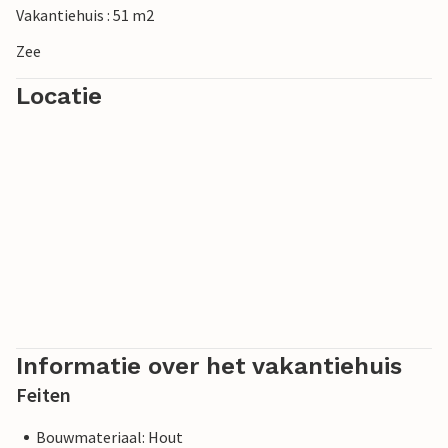
Vakantiehuis : 51 m2
vier spannende musea zeker de moeite waard.
Zee
Locatie
Informatie over het vakantiehuis
Feiten
Bouwmateriaal: Hout