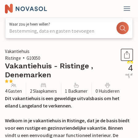
Waar zou je heen willen?
Bestemming, data en gasten toevoegen
1 / 16
Vakantiehuis
Ristinge
G10050
Vakantiehuis - Ristinge ,
4
Denemarken
out of
5
4 Gasten
2 Slaapkamers
1 Badkamer
0 Huisdieren
Dit vakantiehuis is een geweldige uitvalsbasis om het
eiland Langeland te verkennen.
Welkom in je vakantiehuis in Ristinge, dat je de basis biedt
voor een rustige en gezinsvriendelijke vakantie. Binnen
vindt u een eenvoudig maar functioneel interieur. De