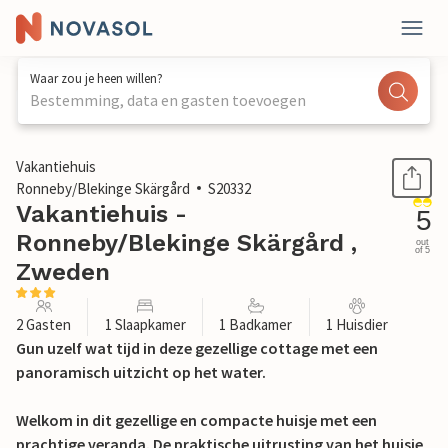
Waar zou je heen willen?
Bestemming, data en gasten toevoegen
1 / 19
Vakantiehuis
Ronneby/Blekinge Skärgård
S20332
Vakantiehuis -
5
Ronneby/Blekinge Skärgård ,
out
of 5
Zweden
2 Gasten
1 Slaapkamer
1 Badkamer
1 Huisdier
Gun uzelf wat tijd in deze gezellige cottage met een
panoramisch uitzicht op het water.
Welkom in dit gezellige en compacte huisje met een
prachtige veranda. De praktische uitrusting van het huisje