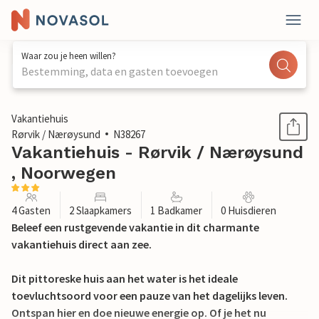
Waar zou je heen willen?
Bestemming, data en gasten toevoegen
1 / 23
Vakantiehuis
Rørvik / Nærøysund
N38267
Vakantiehuis - Rørvik / Nærøysund
, Noorwegen
4 Gasten
2 Slaapkamers
1 Badkamer
0 Huisdieren
Beleef een rustgevende vakantie in dit charmante
vakantiehuis direct aan zee.
Dit pittoreske huis aan het water is het ideale
toevluchtsoord voor een pauze van het dagelijks leven.
Ontspan hier en doe nieuwe energie op. Of je het nu