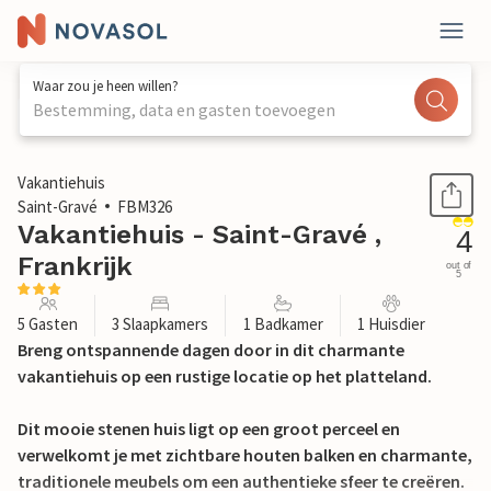
Waar zou je heen willen?
Bestemming, data en gasten toevoegen
1 / 35
Vakantiehuis
Saint-Gravé
FBM326
Vakantiehuis - Saint-Gravé ,
4
Frankrijk
out of
5
5 Gasten
3 Slaapkamers
1 Badkamer
1 Huisdier
Breng ontspannende dagen door in dit charmante
vakantiehuis op een rustige locatie op het platteland.
Dit mooie stenen huis ligt op een groot perceel en
verwelkomt je met zichtbare houten balken en charmante,
traditionele meubels om een authentieke sfeer te creëren.