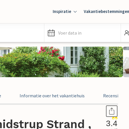
Inspiratie
Vakantiebestemminge
Voer data in
e
Informatie over het vakantiehuis
Recensies
idstrup Strand ,
3.4