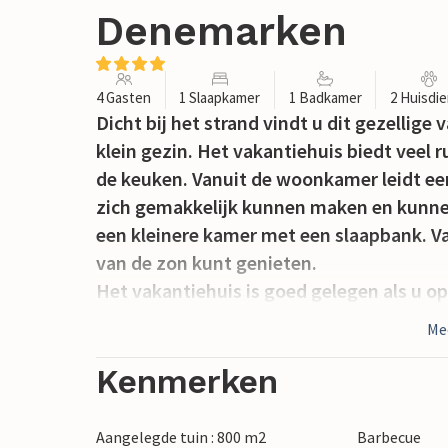
Denemarken
4 Gasten
1 Slaapkamer
1 Badkamer
2 Huisdi
Dicht bij het strand vindt u dit gezellige 
klein gezin. Het vakantiehuis biedt veel
de keuken. Vanuit de woonkamer leidt ee
zich gemakkelijk kunnen maken en kunnen
een kleinere kamer met een slaapbank. Va
van de zon kunt genieten.
Het vakantiehuis is goed gelegen als u op
de buurt.
Me
Bezoek Gilleleje met restaurants en cafés 
kopen.
Kenmerken
Aangelegde tuin : 800 m2
Barbecue