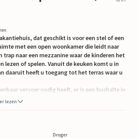
out of 5
eren
vakantiehuis, dat geschikt is voor een stel of een
 ruimte met een open woonkamer die leidt naar
n trap naar een mezzanine waar de kinderen het
 lezen of spelen. Vanuit de keuken komt u in
n daaruit heeft u toegang tot het terras waar u
enbaar vervoer nodig heeft, er is een bushalte in
er lezen
en vele leuke winkels, u kunt er ook verse vis
Droger