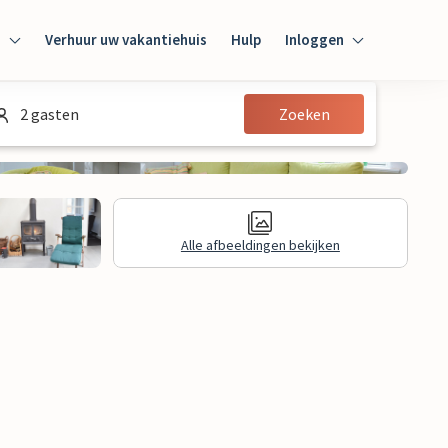
n
Verhuur uw vakantiehuis
Hulp
Inloggen
Inloggen
2 gasten
Zoeken
Gast
Huiseigenaar
Alle afbeeldingen bekijken