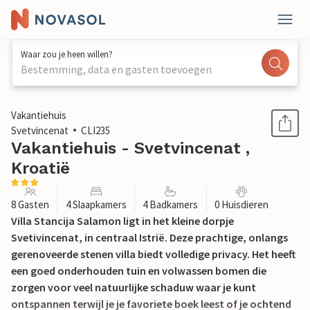
Waar zou je heen willen?
Bestemming, data en gasten toevoegen
1 / 59
Vakantiehuis
Svetvincenat
CLI235
Vakantiehuis - Svetvincenat ,
Kroatië
8 Gasten
4 Slaapkamers
4 Badkamers
0 Huisdieren
Villa Stancija Salamon ligt in het kleine dorpje
Svetivincenat, in centraal Istrië. Deze prachtige, onlangs
gerenoveerde stenen villa biedt volledige privacy. Het heeft
een goed onderhouden tuin en volwassen bomen die
zorgen voor veel natuurlijke schaduw waar je kunt
ontspannen terwijl je je favoriete boek leest of je ochtend