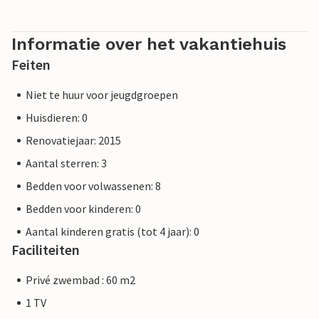
ceders, laurier en bamboe. Svetvincenat zelf biedt de hele
zomer door een gevarieerd programma van culturele
evenementen, waaronder het Ethnic Jazz Festival (begin
Informatie over het vakantiehuis
juli), het International Dance and Pantomime Theatre
Feiten
Festival (eind juli) en half juni de verkiezing van de mooiste
geit van Istrië (geen grapje!).
Niet te huur voor jeugdgroepen
Huisdieren: 0
Renovatiejaar: 2015
Aantal sterren: 3
Bedden voor volwassenen: 8
Bedden voor kinderen: 0
Aantal kinderen gratis (tot 4 jaar): 0
Faciliteiten
Privé zwembad : 60 m2
1 TV