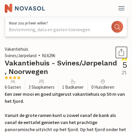
Waar zou je heen willen?
Bestemming, data en gasten toevoegen
1 / 33
Vakantiehuis
Svines/Jørpeland
N16296
Vakantiehuis - Svines/Jørpeland
5
, Noorwegen
out
of 5
6 Gasten
3 Slaapkamers
1 Badkamer
0 Huisdieren
Een zeer mooi en goed uitgerust vakantiehuis op 50 m van
het fjord.
Vanuit de grote ramen kunt u zowel vanaf de bank als
vanaf de eettafel genieten van het prachtige
panoramische uitzicht op het fjord. Op het fjord onder het