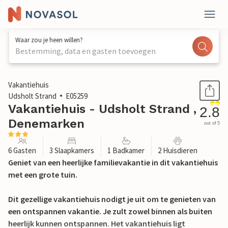
Waar zou je heen willen?
Bestemming, data en gasten toevoegen
1 / 22
Vakantiehuis
Udsholt Strand
E05259
Vakantiehuis - Udsholt Strand ,
2.8
Denemarken
out of 5
6 Gasten
3 Slaapkamers
1 Badkamer
2 Huisdieren
Geniet van een heerlijke familievakantie in dit vakantiehuis
met een grote tuin.
Dit gezellige vakantiehuis nodigt je uit om te genieten van
een ontspannen vakantie. Je zult zowel binnen als buiten
heerlijk kunnen ontspannen. Het vakantiehuis ligt