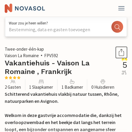
Waar zou je heen willen?
Bestemming, data en gasten toevoegen
1 / 21
Twee-onder-één-kap
Vaison La Romaine
FPV592
Vakantiehuis - Vaison La
5
Romaine , Frankrijk
out
of 5
2 Gasten
1 Slaapkamer
1 Badkamer
0 Huisdieren
Schitterend vakantiehuis vlakbij natuur tussen, Rhône,
natuurparken en Avignon.
Welkom in deze gastvrije accommodatie die, dankzij het
overloopzwembad en het beekje dat langs het terrein
loopt, een bijzonder ontspannen en aangename sfeer