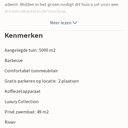
ademt. Midden in het groen nodigt dit huis u uit voor een
droomvakantie in de Vaucluse.
Meer lezen
Gelegen tussen Vaison-la-Romaine en Malaucène, op een
terrein van 5.000 m², kunt u deze vakantieoase de uwe
Kenmerken
noemen. Het stenen huisje zelf, tegenover het zwembad, is
charmant en hoogwaardig ingericht - een heerlijk
Aangelegde tuin : 5000 m2
toevluchtsoord voor twee die samen willen genieten van
een paar ontspannende dagen in een prachtige omgeving.
Barbecue
Comfortabel tuinmeubilair
Kijk uit naar uw tijd in de Vaucluse!
Gratis parkeren op locatie : 2 plaatsen
Koffiezetapparaat
Luxury Collection
Privé zwembad : 49 m2
Rivier