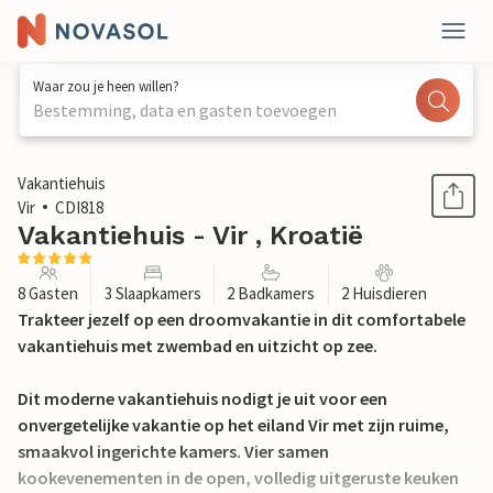
Waar zou je heen willen?
Bestemming, data en gasten toevoegen
1 / 27
Vakantiehuis
Vir
CDI818
Vakantiehuis - Vir , Kroatië
8 Gasten
3 Slaapkamers
2 Badkamers
2 Huisdieren
Trakteer jezelf op een droomvakantie in dit comfortabele
vakantiehuis met zwembad en uitzicht op zee.
Dit moderne vakantiehuis nodigt je uit voor een
onvergetelijke vakantie op het eiland Vir met zijn ruime,
smaakvol ingerichte kamers. Vier samen
kookevenementen in de open, volledig uitgeruste keuken