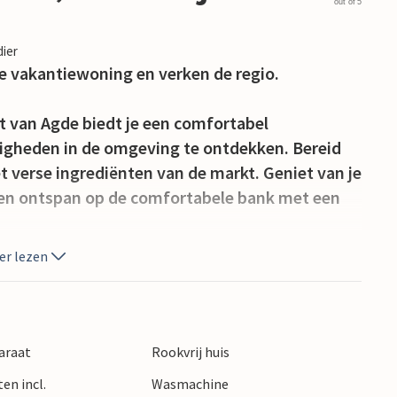
out of 5
dier
te vakantiewoning en verken de regio.
 van Agde biedt je een comfortabel
igheden in de omgeving te ontdekken. Bereid
t verse ingrediënten van de markt. Geniet van je
 en ontspan op de comfortabele bank met een
er lezen
 winkelmogelijkheden. Maak 's ochtends een
 halen en verken de charmante buurt.
van Agde, met zijn rijke geschiedenis en
araat
Rookvrij huis
p de prachtige zandstranden van de
en incl.
Wasmachine
ver het Canal du Midi. Voor actieve