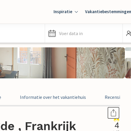
Inspiratie
Vakantiebestemminge
Voer data in
e
Informatie over het vakantiehuis
Recensies
e , Frankrijk
4