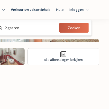
n
Verhuur uw vakantiehuis
Hulp
Inloggen
Inloggen
2 gasten
Zoeken
Gast
Huiseigenaar
Alle afbeeldingen bekijken