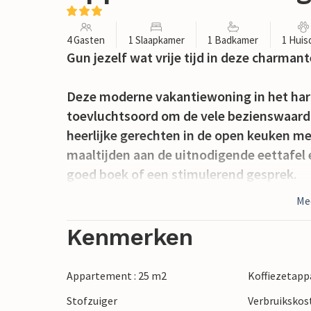
4 Gasten
1 Slaapkamer
1 Badkamer
1 Huis
Gun jezelf wat vrije tijd in deze charman
Deze moderne vakantiewoning in het hart
toevluchtsoord om de vele bezienswaard
heerlijke gerechten in de open keuken me
maaltijden aan de uitnodigende eettafel
goed boek of een stimulerend gesprek.
Me
Rondom je vakantiewoning vind je goede
wandeling om versgebakken croissants te
Kenmerken
Wandel door het pittoreske oude centrum 
Appartement : 25 m2
Koffiezetapp
indrukwekkende architectuur. Ontspan o
Stofzuiger
Verbruikskost
Middellandse Zee of maak een boottocht o