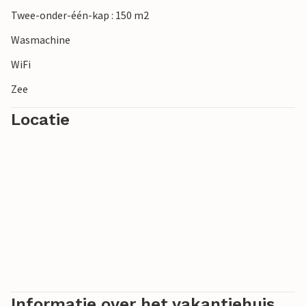
ongeëvenaard natuurspektakel aan zee. Tussen
Twee-onder-één-kap : 150 m2
olijfbomen en amandelbomen ontdek je een landschap dat
Wasmachine
rust en schoonheid combineert.
WiFi
Zee
Locatie
Informatie over het vakantiehuis