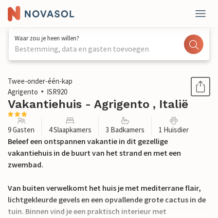
Waar zou je heen willen?
Bestemming, data en gasten toevoegen
1 / 34
Twee-onder-één-kap
Agrigento
ISR920
Vakantiehuis - Agrigento , Italië
9 Gasten
4 Slaapkamers
3 Badkamers
1 Huisdier
Beleef een ontspannen vakantie in dit gezellige
vakantiehuis in de buurt van het strand en met een
zwembad.
Van buiten verwelkomt het huis je met mediterrane flair,
lichtgekleurde gevels en een opvallende grote cactus in de
tuin. Binnen vind je een praktisch interieur met