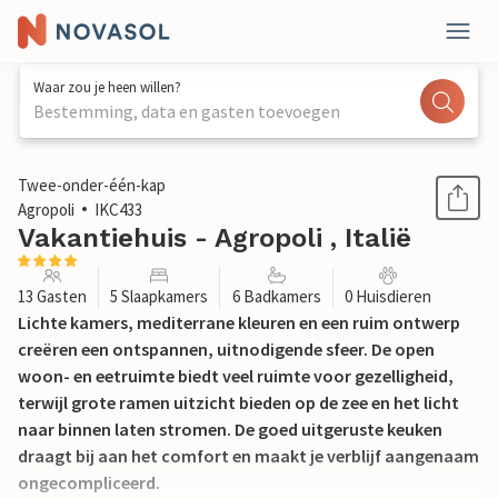
Waar zou je heen willen?
Bestemming, data en gasten toevoegen
1 / 27
Twee-onder-één-kap
Agropoli
IKC433
Vakantiehuis - Agropoli , Italië
13 Gasten
5 Slaapkamers
6 Badkamers
0 Huisdieren
Lichte kamers, mediterrane kleuren en een ruim ontwerp
creëren een ontspannen, uitnodigende sfeer. De open
woon- en eetruimte biedt veel ruimte voor gezelligheid,
terwijl grote ramen uitzicht bieden op de zee en het licht
naar binnen laten stromen. De goed uitgeruste keuken
draagt bij aan het comfort en maakt je verblijf aangenaam
ongecompliceerd.