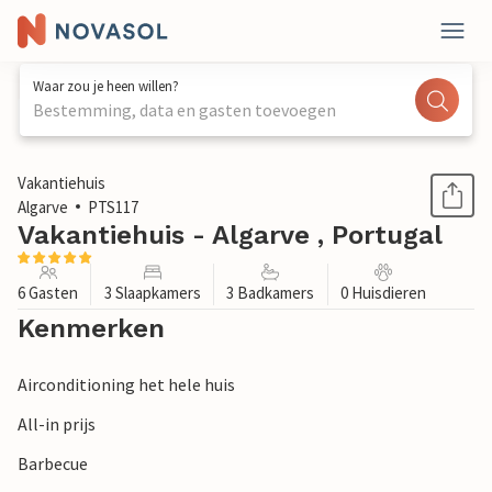
Waar zou je heen willen?
Bestemming, data en gasten toevoegen
1 / 30
Vakantiehuis
Algarve
PTS117
Vakantiehuis - Algarve , Portugal
6 Gasten
3 Slaapkamers
3 Badkamers
0 Huisdieren
Kenmerken
Airconditioning het hele huis
All-in prijs
Barbecue