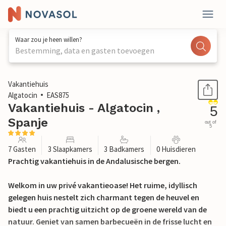
Waar zou je heen willen?
Bestemming, data en gasten toevoegen
1 / 28
Vakantiehuis
Algatocin
EAS875
Vakantiehuis - Algatocin ,
5
Spanje
out of
5
7 Gasten
3 Slaapkamers
3 Badkamers
0 Huisdieren
Prachtig vakantiehuis in de Andalusische bergen.
Welkom in uw privé vakantieoase! Het ruime, idyllisch
gelegen huis nestelt zich charmant tegen de heuvel en
biedt u een prachtig uitzicht op de groene wereld van de
natuur. Geniet van samen barbecueën in de frisse lucht en