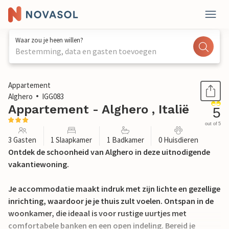
Waar zou je heen willen?
Bestemming, data en gasten toevoegen
1 / 26
Appartement
Alghero
IGG083
Appartement - Alghero , Italië
5
out of 5
3 Gasten
1 Slaapkamer
1 Badkamer
0 Huisdieren
Ontdek de schoonheid van Alghero in deze uitnodigende
vakantiewoning.
Je accommodatie maakt indruk met zijn lichte en gezellige
inrichting, waardoor je je thuis zult voelen. Ontspan in de
woonkamer, die ideaal is voor rustige uurtjes met
comfortabele banken en een open indeling. Bereid je