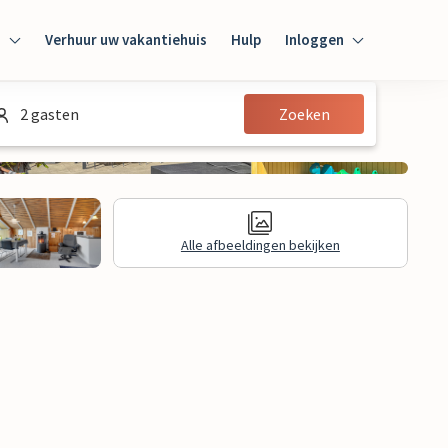
n
Verhuur uw vakantiehuis
Hulp
Inloggen
Inloggen
2 gasten
Zoeken
Gast
Huiseigenaar
Alle afbeeldingen bekijken