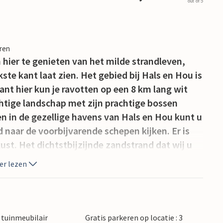
out of 5
eren
hier te genieten van het milde strandleven,
kste kant laat zien. Het gebied bij Hals en Hou is
want hier kun je ravotten op een 8 km lang wit
htige landschap met zijn prachtige bossen
en in de gezellige havens van Hals en Hou kunt u
 naar de voorbijvarende schepen kijken. Er is
ust. Het dichtstbijzijnde zandstrand dat wij u
ster Hurup.
er lezen
tuinmeubilair
Gratis parkeren op locatie : 3