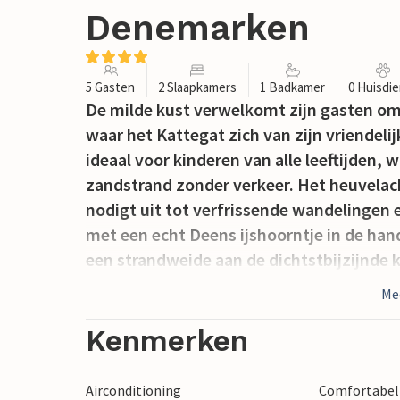
Denemarken
5 Gasten
2 Slaapkamers
1 Badkamer
0 Huisdi
De milde kust verwelkomt zijn gasten om 
waar het Kattegat zich van zijn vriendelij
ideaal voor kinderen van alle leeftijden, 
zandstrand zonder verkeer. Het heuvelac
nodigt uit tot verfrissende wandelingen 
met een echt Deens ijshoorntje in de hand
een strandweide aan de dichtstbijzijnde k
kunnen aanbevelen is het badstrand bij Ø
Me
Kenmerken
Airconditioning
Comfortabel 