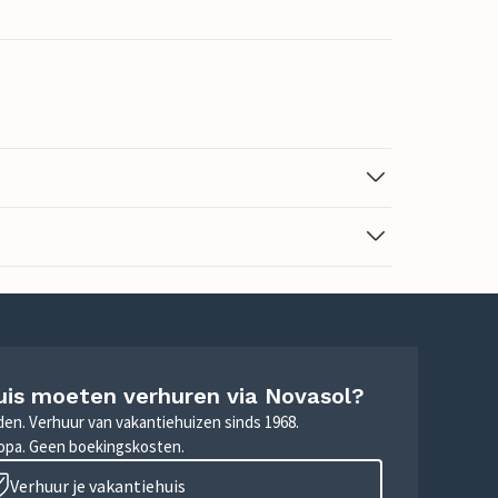
uis moeten verhuren via Novasol?
nden. Verhuur van vakantiehuizen sinds 1968.
ropa. Geen boekingskosten.
Verhuur je vakantiehuis