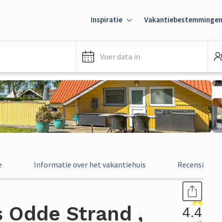
Inspiratie
Vakantiebestemminge
Voer data in
e
Informatie over het vakantiehuis
Recensies
s Odde Strand ,
4.4