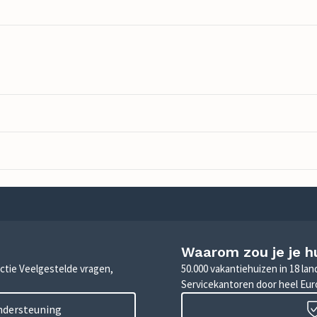
Waarom zou je je h
sectie Veelgestelde vragen,
50.000 vakantiehuizen in 18 la
Servicekantoren door heel Eu
ondersteuning