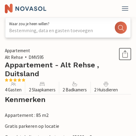
Waar zou je heen willen?
Bestemming, data en gasten toevoegen
1 / 1
Appartement
Alt Rehse
DMV595
Appartement - Alt Rehse ,
Duitsland
4 Gasten
2 Slaapkamers
2 Badkamers
2 Huisdieren
Kenmerken
Appartement : 85 m2
Gratis parkeren op locatie