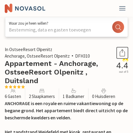
Waar zou je heen willen?
Bestemming, data en gasten toevoegen
1 / 25
In OstseeResort Olpenitz
Anchorage, OstseeResort Olpenitz
DFH310
Appartement - Anchorage,
4.4
OstseeResort Olpenitz ,
out of 5
Duitsland
6 Gasten
2 Slaapkamers
1 Badkamer
0 Huisdieren
ANCHORAGE is een royale en ruime vakantiewoning op de
begane grond. Het appartement biedt direct uitzicht op de
beschermde kwelders en velden.
Het zandstrand Weidefeld met kiosk, restaurant en