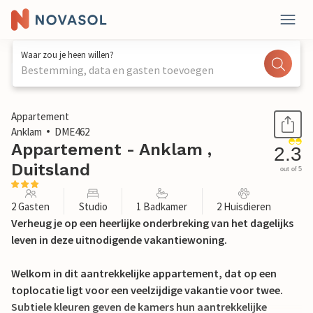
Waar zou je heen willen?
Bestemming, data en gasten toevoegen
1 / 13
Appartement
Anklam
DME462
Appartement - Anklam ,
2.3
Duitsland
out of 5
2 Gasten
Studio
1 Badkamer
2 Huisdieren
Verheug je op een heerlijke onderbreking van het dagelijks
leven in deze uitnodigende vakantiewoning.
Welkom in dit aantrekkelijke appartement, dat op een
toplocatie ligt voor een veelzijdige vakantie voor twee.
Subtiele kleuren geven de kamers hun aantrekkelijke