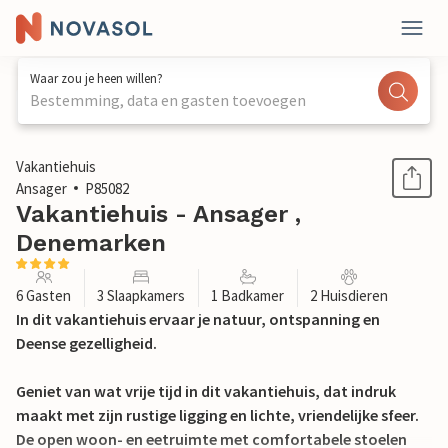
Waar zou je heen willen?
Bestemming, data en gasten toevoegen
1 / 17
Vakantiehuis
Ansager
P85082
Vakantiehuis - Ansager ,
Denemarken
6 Gasten
3 Slaapkamers
1 Badkamer
2 Huisdieren
In dit vakantiehuis ervaar je natuur, ontspanning en
Deense gezelligheid.
Geniet van wat vrije tijd in dit vakantiehuis, dat indruk
maakt met zijn rustige ligging en lichte, vriendelijke sfeer.
De open woon- en eetruimte met comfortabele stoelen