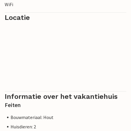
WiFi
uitstapje naar het themapark Legoland in Billund of de
dierentuin van Givskud zeker de moeite waard.
Locatie
Informatie over het vakantiehuis
Feiten
Bouwmateriaal: Hout
Huisdieren: 2