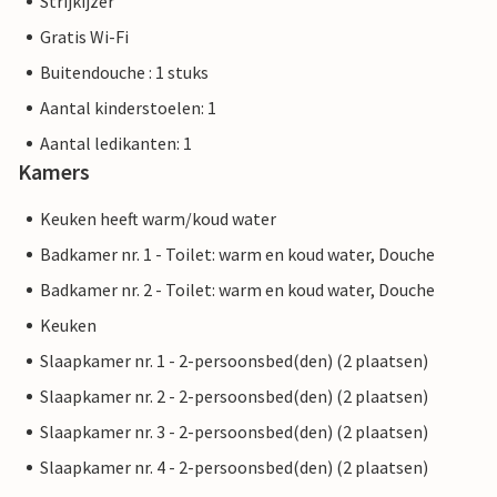
Strijkijzer
Daar vind je een prachtig strand met ondiepe toegang tot
Gratis Wi-Fi
de zee. Er is hier ook een aantrekkelijke promenade. Na een
dag vol activiteiten kun je terugkeren naar de prachtige
Buitendouche : 1 stuks
idylle van je Villa Arbor en de dag naar wens afsluiten.
Aantal kinderstoelen: 1
Aantal ledikanten: 1
De zeer idyllische Villa Arbor ligt in het prachtige oosten
Kamers
van het eiland, op slechts 3 kilometer ten noorden van
Manacor. Zowel daar als in Sant Lllorenc (9 km verderop)
Keuken heeft warm/koud water
vind je geweldige winkelmogelijkheden. Een zeer verzorgde
Badkamer nr. 1 - Toilet: warm en koud water, Douche
en rustieke sfeer kenmerkt deze woning, evenals het
prachtige verre uitzicht waarvan je hier kunt genieten. Een
Badkamer nr. 2 - Toilet: warm en koud water, Douche
van de dichtstbijzijnde mooie stranden is Cala Varques, dat
Keuken
op ongeveer 15 km ligt.
Slaapkamer nr. 1 - 2-persoonsbed(den) (2 plaatsen)
Let op: Dit pand wordt beheerd door een particuliere
Slaapkamer nr. 2 - 2-persoonsbed(den) (2 plaatsen)
eigenaar, niet door een bedrijf of handelaar. Dit betekent
Slaapkamer nr. 3 - 2-persoonsbed(den) (2 plaatsen)
dat het consumentenrecht van de EU mogelijk niet van
Slaapkamer nr. 4 - 2-persoonsbed(den) (2 plaatsen)
toepassing is. Je kunt er echter zeker van zijn dat we je
dezelfde klantenservice zullen bieden en dat je verblijf niet