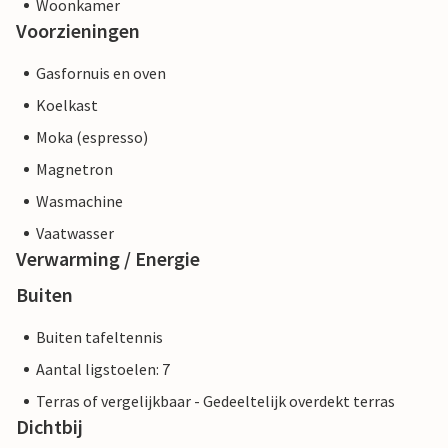
Woonkamer
anders zal zijn dan wanneer je een accommodatie boekt bij
Voorzieningen
een professionele eigenaar.
Gasfornuis en oven
Koelkast
Moka (espresso)
Magnetron
Wasmachine
Vaatwasser
Verwarming / Energie
Buiten
Buiten tafeltennis
Aantal ligstoelen: 7
Terras of vergelijkbaar - Gedeeltelijk overdekt terras
Dichtbij