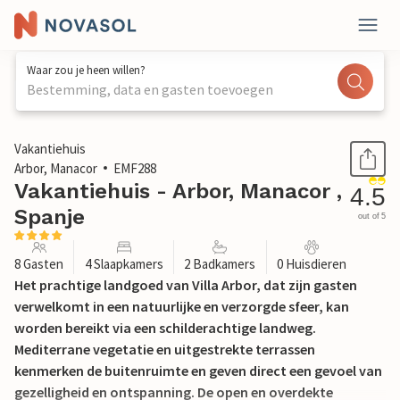
Waar zou je heen willen?
Bestemming, data en gasten toevoegen
1 / 47
Vakantiehuis
Arbor, Manacor
EMF288
Vakantiehuis - Arbor, Manacor ,
4.5
Spanje
out of 5
8 Gasten
4 Slaapkamers
2 Badkamers
0 Huisdieren
Het prachtige landgoed van Villa Arbor, dat zijn gasten
verwelkomt in een natuurlijke en verzorgde sfeer, kan
worden bereikt via een schilderachtige landweg.
Mediterrane vegetatie en uitgestrekte terrassen
kenmerken de buitenruimte en geven direct een gevoel van
gezelligheid en ontspanning. De open en overdekte