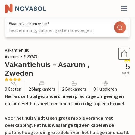
Waar zou je heen willen?
Bestemming, data en gasten toevoegen
1 / 34
Vakantiehuis
Asarum
S20243
Vakantiehuis - Asarum ,
5
Zweden
out of
5
9 Gasten
2 Slaapkamers
2 Badkamers
0 Huisdieren
Hier woont u afgezonderd in een prachtige omgeving en
natuur. Het huis heeft een open tuin en ligt op een heuvel.
Voor het huis vindt u een grote mooie veranda met
overkapping. Het huis was lange tijd een kapel en de
plafondhoogte is in grote delen van het huis gehandhaafd.