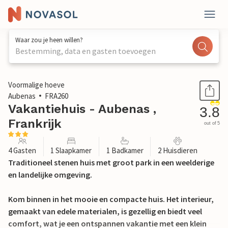
Waar zou je heen willen?
Bestemming, data en gasten toevoegen
1 / 18
Voormalige hoeve
Aubenas
FRA260
Vakantiehuis - Aubenas ,
3.8
Frankrijk
out of 5
4 Gasten
1 Slaapkamer
1 Badkamer
2 Huisdieren
Traditioneel stenen huis met groot park in een weelderige
en landelijke omgeving.
Kom binnen in het mooie en compacte huis. Het interieur,
gemaakt van edele materialen, is gezellig en biedt veel
comfort, wat je een ontspannen vakantie met een klein