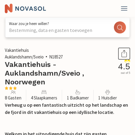
Waar zou je heen willen?
Bestemming, data en gasten toevoegen
1 / 11
Vakantiehuis
Auklandshamn/Sveio
N18527
Vakantiehuis -
4.5
Auklandshamn/Sveio ,
out of 5
Noorwegen
8 Gasten
4 Slaapkamers
1 Badkamer
1 Huisdier
Verheug u op een fantastisch uitzicht op het landschap en
de fjord in dit vakantiehuis op een idyllische locatie.
Welkom in het uitnodigende huis dat zijn gasten