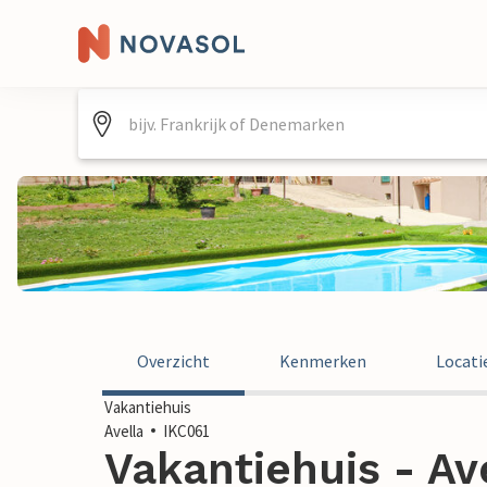
Overzicht
Kenmerken
Locati
Vakantiehuis
Avella
IKC061
Vakantiehuis - Avel