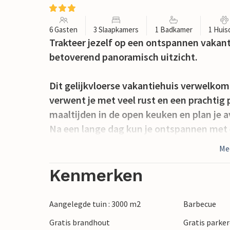
6 Gasten
3 Slaapkamers
1 Badkamer
1 Huis
Trakteer jezelf op een ontspannen vakan
betoverend panoramisch uitzicht.
Dit gelijkvloerse vakantiehuis verwelkom
verwent je met veel rust en een prachtig 
maaltijden in de open keuken en plan je 
Na een lange dag kun je ontspannen met e
organiseren of je onderdompelen in je va
Me
Neem een duik in het zwembad zodra je op
Kenmerken
tuin en verheug je je op een uitgebreid on
alle ruimte biedt voor een sfeervolle ba
Aangelegde tuin : 3000 m2
Barbecue
Gratis brandhout
Gratis parker
Bezoek de ruïnes van het Romeinse amfith