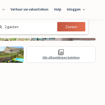
n
Verhuur uw vakantiehuis
Hulp
Inloggen
Inloggen
2 gasten
Zoeken
Gast
Huiseigenaar
Alle afbeeldingen bekijken
Juridische informatie