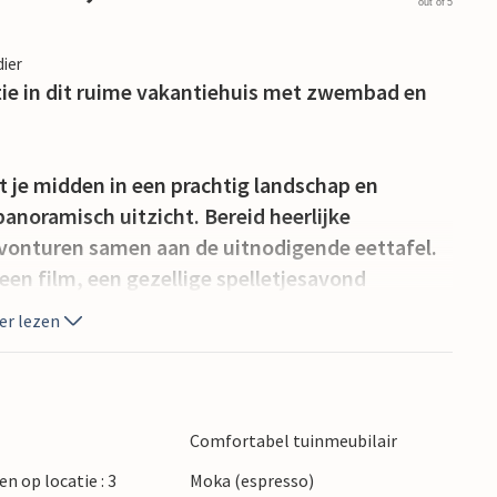
out of 5
dier
tie in dit ruime vakantiehuis met zwembad en
t je midden in een prachtig landschap en
panoramisch uitzicht. Bereid heerlijke
avonturen samen aan de uitnodigende eettafel.
en film, een gezellige spelletjesavond
kantielectuur.
er lezen
staat. In de vroege zomer pluk je nispers in de
tbijt met uitzicht op de grote veranda, die ook
rbecueavond met vrienden.
Comfortabel tuinmeubilair
en op locatie : 3
Moka (espresso)
eater in Avella, wandel door het regionale park