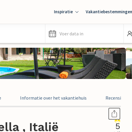
Inspiratie
Vakantiebestemminge
Voer data in
e
Informatie over het vakantiehuis
Recensies
la , Italië
5