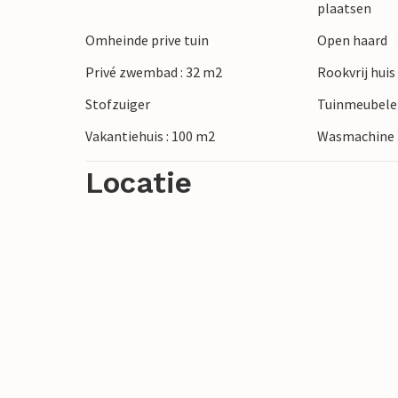
plaatsen
Partenio, bezoek de kathedraal en het a
Omheinde prive tuin
Open haard
specialiteiten in Baiano. Maak een uitstap
thermale baden van Telese Terme.
Privé zwembad : 32 m2
Rookvrij huis
Stofzuiger
Tuinmeubel
Vakantiehuis : 100 m2
Wasmachine
Locatie