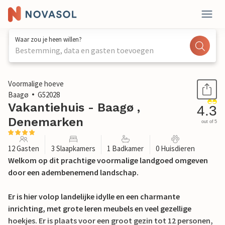
Waar zou je heen willen?
Bestemming, data en gasten toevoegen
1 / 26
Voormalige hoeve
Baagø
G52028
Vakantiehuis - Baagø ,
4.3
Denemarken
out of 5
12 Gasten
3 Slaapkamers
1 Badkamer
0 Huisdieren
Welkom op dit prachtige voormalige landgoed omgeven
door een adembenemend landschap.
Er is hier volop landelijke idylle en een charmante
inrichting, met grote leren meubels en veel gezellige
hoekjes. Er is plaats voor een groot gezin tot 12 personen,