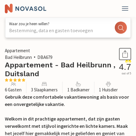
Waar zou je heen willen?
Bestemming, data en gasten toevoegen
1 / 11
Appartement
Bad Heilbrunn
DBA679
Appartement - Bad Heilbrunn ,
4.7
Duitsland
out of 5
6 Gasten
3 Slaapkamers
1 Badkamer
1 Huisdier
Gebruik deze comfortabele vakantiewoning als basis voor
een onvergetelijke vakantie.
Welkom in dit prachtige appartement, dat zijn gasten
verwelkomt met stijlvol ingerichte en lichte kamers. Maak
het jezelf hier gemakkelijk met je geliefden en geniet van