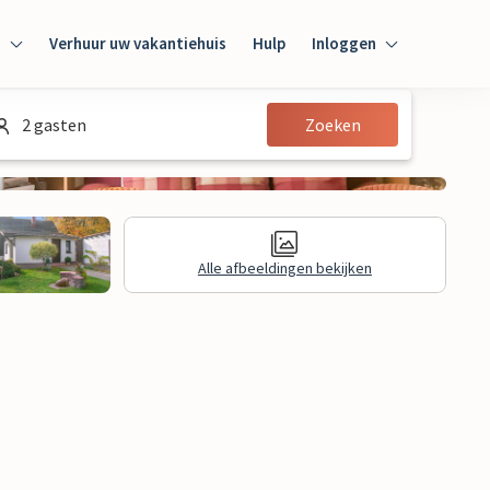
n
Verhuur uw vakantiehuis
Hulp
Inloggen
Inloggen
2 gasten
Zoeken
Gast
Huiseigenaar
Alle afbeeldingen bekijken