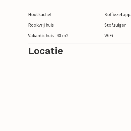
Op je terras kun je ontspannen na een la
Houtkachel
Koffiezetapp
Let op: De bestaande parkeerplaatsen zij
Rookvrij huis
Stofzuiger
caravans, vrachtwagens, enz. hebben hier
Vakantiehuis : 40 m2
WiFi
Locatie