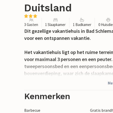
Duitsland
3 Gasten
1 Slaapkamer
1 Badkamer
0 Huisdi
Dit gezellige vakantiehuis in Bad Schlema
voor een ontspannen vakantie.
Het vakantiehuis ligt op het ruime terrei
voor maximaal 3 personen en een peuter.
tweepersoonsbed en een eenpersoonsbed.
bovenverdieping, waar zich de slaapkame
Me
Op koude dagen kun je het jezelf comfor
open haard wordt gratis verstrekt.
Kenmerken
Een zwemvijver en de barbecueplaats zij
Barbecue
Gratis brand