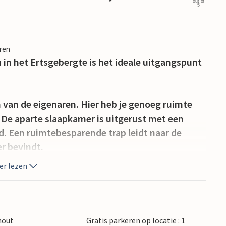
out of
5
eren
 in het Ertsgebergte is het ideale uitgangspunt
n van de eigenaren. Hier heb je genoeg ruimte
 De aparte slaapkamer is uitgerust met een
 Een ruimtebesparende trap leidt naar de
r bevindt.
er lezen
tabel maken voor de open haard. Hout voor de
n beschikbaar voor gemeenschappelijk gebruik.
hout
Gratis parkeren op locatie : 1