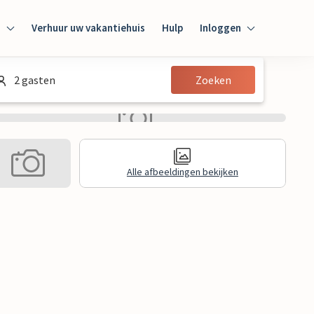
n
Verhuur uw vakantiehuis
Hulp
Inloggen
Inloggen
2 gasten
Zoeken
Gast
Huiseigenaar
Alle afbeeldingen bekijken