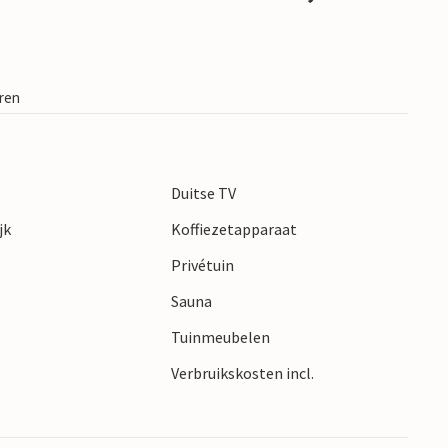
eren
Duitse TV
jk
Koffiezetapparaat
Privétuin
Sauna
Tuinmeubelen
Verbruikskosten incl.