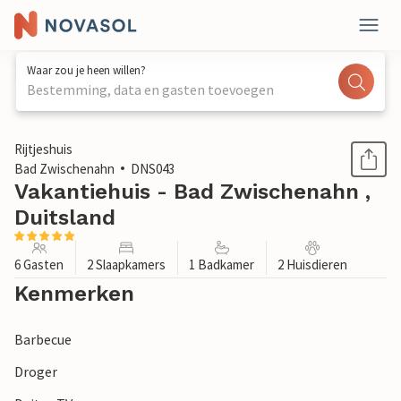
Waar zou je heen willen?
Bestemming, data en gasten toevoegen
1 / 1
Rijtjeshuis
Bad Zwischenahn
DNS043
Vakantiehuis - Bad Zwischenahn ,
Duitsland
6 Gasten
2 Slaapkamers
1 Badkamer
2 Huisdieren
Kenmerken
Barbecue
Droger