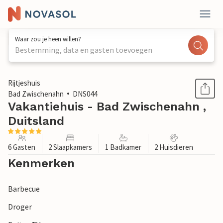
Waar zou je heen willen?
Bestemming, data en gasten toevoegen
1 / 1
Rijtjeshuis
Bad Zwischenahn
DNS044
Vakantiehuis - Bad Zwischenahn ,
Duitsland
6 Gasten
2 Slaapkamers
1 Badkamer
2 Huisdieren
Kenmerken
Barbecue
Droger