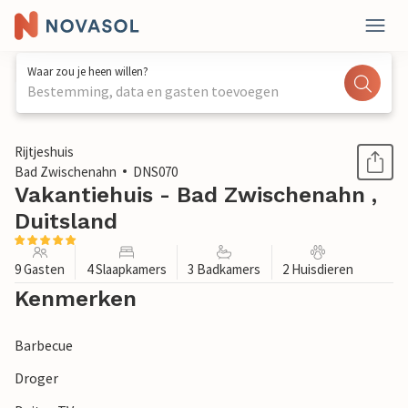
Waar zou je heen willen?
Bestemming, data en gasten toevoegen
1 / 1
Rijtjeshuis
Bad Zwischenahn
DNS070
Vakantiehuis - Bad Zwischenahn ,
Duitsland
9 Gasten
4 Slaapkamers
3 Badkamers
2 Huisdieren
Kenmerken
Barbecue
Droger