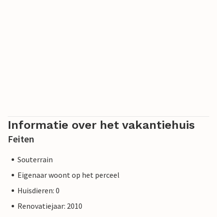
promenade die tot in het Poolse Swinemünde loopt. In de
plaatsen zijn er fiets-, boot- en strandstoelverhuur,
tennisbanen en een netwerk van goed bewegwijzerde
wandelpaden. Een modern recreatiebad, de
„Ostseetherme“, ligt centraal tussen Heringsdorf en
Ahlbeck. Vanuit Ahlbeck is de grensovergang naar Polen
binnen enkele minuten te bereiken.
Informatie over het vakantiehuis
Feiten
Souterrain
Eigenaar woont op het perceel
Huisdieren: 0
Renovatiejaar: 2010