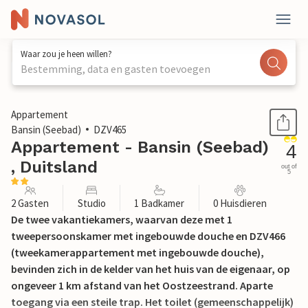
Waar zou je heen willen?
Bestemming, data en gasten toevoegen
1 / 10
Appartement
Bansin (Seebad)
DZV465
Appartement - Bansin (Seebad)
4
, Duitsland
out of
5
2 Gasten
Studio
1 Badkamer
0 Huisdieren
De twee vakantiekamers, waarvan deze met 1
tweepersoonskamer met ingebouwde douche en DZV466
(tweekamerappartement met ingebouwde douche),
bevinden zich in de kelder van het huis van de eigenaar, op
ongeveer 1 km afstand van het Oostzeestrand. Aparte
toegang via een steile trap. Het toilet (gemeenschappelijk)